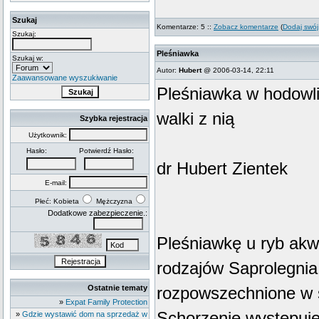
Szukaj
Komentarze: 5 ::
Zobacz komentarze
(
Dodaj swój
Szukaj:
Pleśniawka
Szukaj w:
Autor:
Hubert
@ 2006-03-14, 22:11
Zaawansowane wyszukiwanie
Pleśniawka w hodowli
walki z nią
Szybka rejestracja
Użytkownik:
Hasło:
Potwierdź Hasło:
dr Hubert Zientek
E-mail:
Płeć: Kobieta
Mężczyzna
Dodatkowe zabezpieczenie.:
Pleśniawkę u ryb akw
rodzajów Saprolegnia 
Ostatnie tematy
rozpowszechnione w
»
Expat Family Protection
Schorzenie występuje
»
Gdzie wystawić dom na sprzedaż w