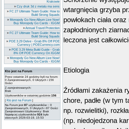
Krakowie
»
Czy druk 3d z metalu ma sens
wtargnięcia grzyba pr
»
FC 27 Ultimate Team Guide: How to
Build Strong Squads
powłokach ciała oraz 
»
Monopoly Go New Album Live Now!
Buy Monopoly Go Cards - IGGM
zapłodnionych ziarnac
»
Annual Travel Protection
»
FC 27 Ultimate Team Guide: How to
Build Strong Squads
leczona jest całkowic
»
POE 3.29 Delve - Grab 8% Off POE
Currency | POECurrency.com
»
POE 3.29 Meta Build Guide - Grab
8% Off POE Currency On IGGM
»
Monopoly Go New Album Live Now!
Buy Monopoly Go Cards - IGGM
Etiologia
Kto jest na Forum
Przez ostatnie 24 godziny byli na forum:
0 Zarejestrowanych, 0 Ukrytych i 156
Gości
Z zarejestrowanych:
Źródłami zakażenia ry
Brak
Użytkowników w ostatniej godzinie:
156
chore, padłe (w tym 
Kto jest na Forum
[
]
Na Forum jest
87
użytkowników :: 0
Zarejestrowanych, 0 Ukrytych i 87 Gości
np. rozwielitki), rozk
Zarejestrowani Użytkownicy: Brak
Najwięcej użytkowników
924
było
obecnych 2026-03-19, 15:53
(np. niedojedzona ka