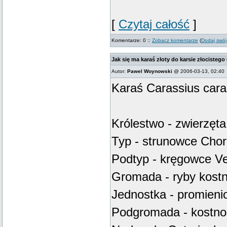
[
Czytaj całość
]
Komentarze: 0 ::
Zobacz komentarze
(
Dodaj swój
Jak się ma karaś złoty do karsie złocistego 
Autor:
Pawel Woynowski
@ 2006-03-13, 02:40
Karaś Carassius cara
Królestwo - zwierzęta
Typ - strunowce Chor
Podtyp - kręgowce Ver
Gromada - ryby kostn
Jednostka - promienio
Podgromada - kostnos