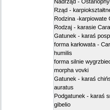
Nadrząd - Ostariophy
Rząd - karpiokształtn
Rodzina -karpiowate 
Rodzaj - karasie Car
Gatunek - karaś pospo
forma karłowata - Ca
humilis
forma silnie wygrzbie
morpha vovki
Gatunek - karaś chińsk
auratus
Podgatunek - karaś s
gibelio