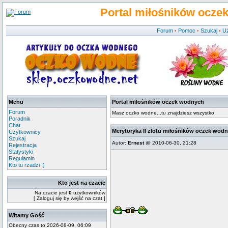
Portal miłośników ocze
Forum
Pomoc
Szukaj
U
•
•
•
Menu
Portal miłośników oczek wodnych
Forum
Masz oczko wodne...tu znajdziesz wszystko.
Poradnik
Chat
Merytoryka II zlotu miłośników oczek wod
Użytkownicy
Szukaj
Autor:
Ernest
@ 2010-06-30, 21:28
Rejestracja
Statystyki
Regulamin
Kto tu rzadzi :)
Kto jest na czacie
Na czacie jest
0
użytkowników
[ Zaloguj się by wejść na czat ]
Witamy Gość
Obecny czas to 2026-08-09, 06:09