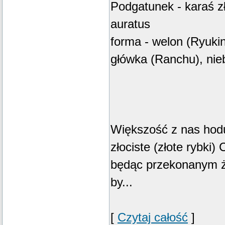
Podgatunek - karaś z
auratus
forma - welon (Ryuki
główka (Ranchu), nie
Większość z nas hodu
złociste (złote rybki)
będąc przekonanym ż
by...
[
Czytaj całość
]